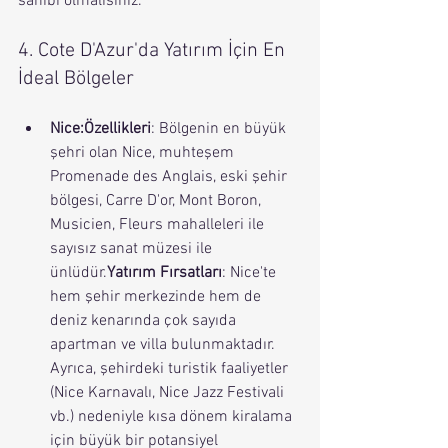
sahibi olmalısınız.
4. Cote D'Azur'da Yatırım İçin En 
İdeal Bölgeler
Nice:Özellikleri
: Bölgenin en büyük 
şehri olan Nice, muhteşem 
Promenade des Anglais, eski şehir 
bölgesi, Carre D'or, Mont Boron, 
Musicien, Fleurs mahalleleri ile 
sayısız sanat müzesi ile 
ünlüdür.
Yatırım Fırsatları
: Nice'te 
hem şehir merkezinde hem de 
deniz kenarında çok sayıda 
apartman ve villa bulunmaktadır. 
Ayrıca, şehirdeki turistik faaliyetler 
(Nice Karnavalı, Nice Jazz Festivali 
vb.) nedeniyle kısa dönem kiralama 
için büyük bir potansiyel 