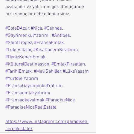
azaltabilir ve yatırımın geri dönüşünde 
hızlı sonuçlar elde edebilirsiniz.
#CoteDAzur
, 
#Nice
, 
#Cannes
, 
#GayrimenkulYatırımı
, 
#Antibes
, 
#SaintTropez
, 
#FransaEmlak
, 
#LüksVillalar
, 
#KısaDönemKiralama
, 
#DenizKenarıEmlak
, 
#KültürelDestinasyon
, 
#EmlakFırsatları
, 
#TarihiEmlak
, 
#MaviSahiller
, 
#LüksYaşam
#YurtdışıYatırım
#FransaGayrimenkulYatırım
#Fransaemlakyatırımı
#Fransadaevalmak
#ParadiseNice
#ParadiseNiceRealEstate
https://www.instagram.com/paradiseni
cerealestate/